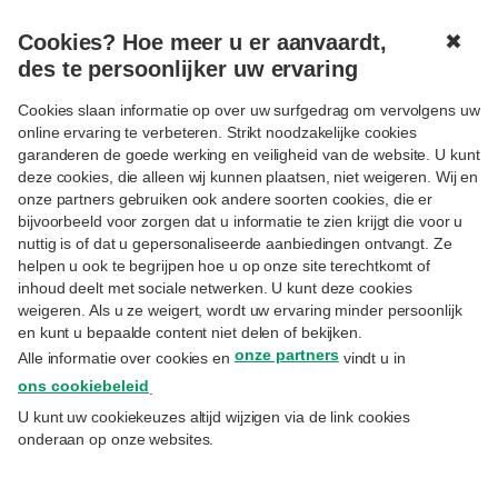
Cookies? Hoe meer u er aanvaardt,
✖
MENU
des te persoonlijker uw ervaring
LAATSTE FINANCIËLE INFO
Cookies slaan informatie op over uw surfgedrag om vervolgens uw
online ervaring te verbeteren. Strikt noodzakelijke cookies
garanderen de goede werking en veiligheid van de website. U kunt
06.03.2023
MARKET DATA
deze cookies, die alleen wij kunnen plaatsen, niet weigeren. Wij en
onze partners gebruiken ook andere soorten cookies, die er
FOREX BI-MONTHLY : MAART
bijvoorbeeld voor zorgen dat u informatie te zien krijgt die voor u
nuttig is of dat u gepersonaliseerde aanbiedingen ontvangt. Ze
helpen u ook te begrijpen hoe u op onze site terechtkomt of
2023
inhoud deelt met sociale netwerken. U kunt deze cookies
weigeren. Als u ze weigert, wordt uw ervaring minder persoonlijk
en kunt u bepaalde content niet delen of bekijken.
Financiële info
Forex
onze partners
Alle informatie over cookies en
vindt u in
ons cookiebeleid
.
U kunt uw cookiekeuzes altijd wijzigen via de link cookies
onderaan op onze websites.
Ontdek onze FX-vooruitzichten van de maand